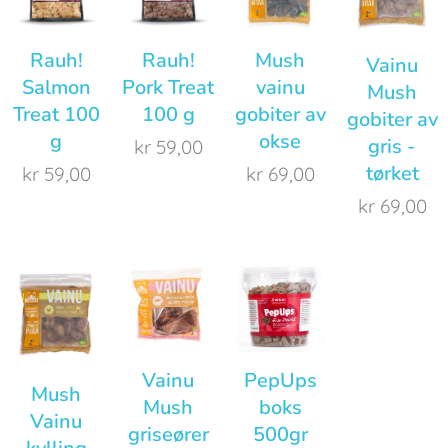
Rauh!
Rauh!
Mush
Vainu
Salmon
Pork Treat
vainu
Mush
Treat 100
100 g
gobiter av
gobiter av
g
okse
gris -
kr
59,00
tørket
kr
59,00
kr
69,00
kr
69,00
Vainu
PepUps
Mush
Mush
boks
Vainu
griseører
500gr