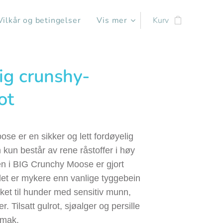
Vilkår og betingelser
Vis mer
Kurv
ig crunshy-
ot
se er en sikker og lett fordøyelig
kun består av rene råstoffer i høy
n i BIG Crunchy Moose er gjort
 det er mykere enn vanlige tyggebein
ket til hunder med sensitiv munn,
r. Tilsatt gulrot, sjøalger og persille
smak.