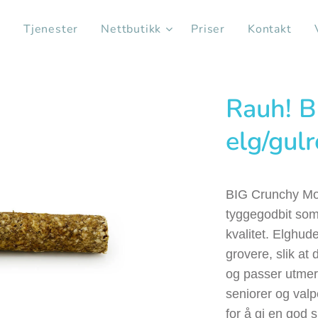
s
Tjenester
Nettbutikk
Priser
Kontakt
Rauh! B
elg/gulr
BIG Crunchy Moo
tyggegodbit som 
kvalitet. E
lghude
grovere, slik at
og passer utmer
seniorer og valpe
for å gi en god 