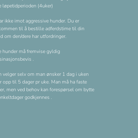
e løpetidperioden (4uker)
tar ikke imot aggressive hunder. Du er
kommen til å bestille adferdstime til din
d om den/dere har utfordringer.
e hunder må fremvise gyldig
sinasjonsbevis .
 velger selv om man ønsker 1 dag i uken
er opp til 5 dager pr uke. Man må ha faste
er, men ved behov kan forespørsel om bytte
enkeltdager godkjennes .