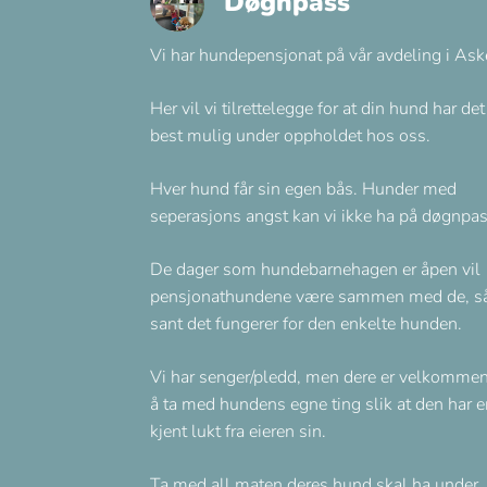
Døgnpass
Vi har hundepensjonat på vår avdeling i Ask
Her vil vi tilrettelegge for at din hund har det
best mulig under oppholdet hos oss.
Hver hund får sin egen bås. Hunder med
seperasjons angst kan vi ikke ha på døgnpas
De dager som hundebarnehagen er åpen vil
pensjonathundene være sammen med de, s
sant det fungerer for den enkelte hunden.
Vi har senger/pledd, men dere er velkommen 
å ta med hundens egne ting slik at den har e
kjent lukt fra eieren sin.
Ta med all maten deres hund skal ha under