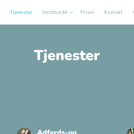
s
Tjenester
Nettbutikk
Priser
Kontakt
Tjenester
Adferds-og