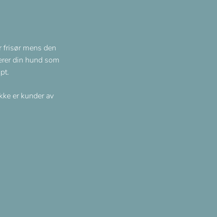
r frisør mens den
erer din hund som
pt.
kke er kunder av