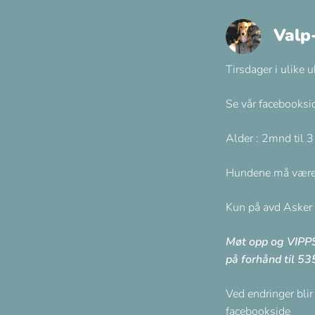
Valp
Tirsdager i ulike
Se vår facebooksid
Alder : 2mnd til 3
Hundene må være 
Kun på avd Asker
Møt opp og VIPPS
på forhånd til 5
Ved endringer blir 
facebookside