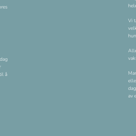
hel
ores
Vi 
vel
hun
All
vak
 dag
r
Man
il å
ell
dag
av 