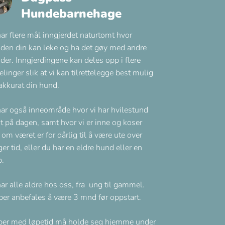
Hundebarnehage
har flere mål inngjerdet naturtomt hvor
den din kan leke og ha det gøy med andre
der. Inngjerdingene kan deles opp i flere
elinger slik at vi kan tilrettelegge best mulig
 akkurat din hund.
har også inneområde hvor vi har hvilestund
t på dagen, samt hvor vi er inne og koser
 om været er for dårlig til å være ute over
ger tid, eller du har en eldre hund eller en
p.
har alle aldre hos oss, fra ung til gammel.
per anbefales å være 3 mnd før oppstart.
per med løpetid må holde seg hjemme under