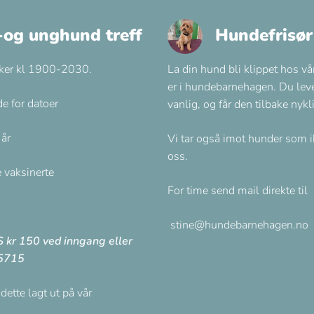
-og unghund treff
Hundefrisør
 uker kl 1900-2030.
La din hund bli klippet hos vå
er i hundebarnehagen. Du lev
e for datoer
vanlig, og får den tilbake nykli
 år
Vi tar også imot hunder som i
oss.
vaksinerte
For time send mail direkte til
stine@hundebarnehagen.no
 kr 150 ved inngang eller
35715
dette lagt ut på vår