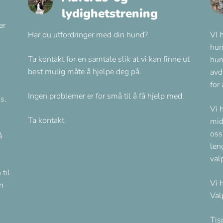
lydighetstrening
er
Har du utfordringer med din hund?
VI 
hun
Ta kontakt for en samtale slik at vi kan finne ut
hun
best mulig måte å hjelpe deg på.
avd
for
Ingen problemer er for små til å få hjelp med.
s.
Vi 
Ta kontakt
mid
oss
å
len
val
til
Vi 
n
Val
Tis