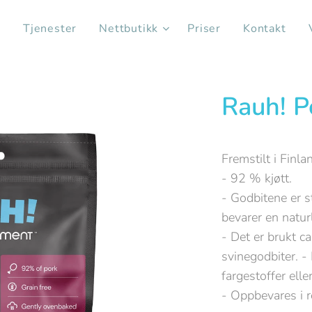
s
Tjenester
Nettbutikk
Priser
Kontakt
Rauh! P
Fremstilt i Finlan
- 92 % kjøtt.
- Godbitene er s
bevarer en natur
- Det er brukt ca
svinegodbiter. - 
fargestoffer ell
- Oppbevares i 