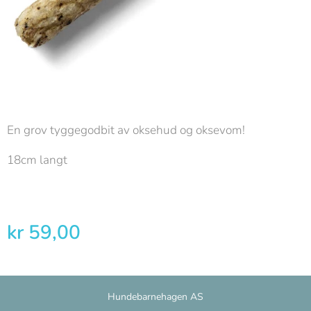
En grov tyggegodbit av oksehud og oksevom!
18cm langt
kr
59,00
Hundebarnehagen AS