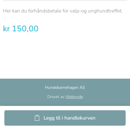
Her kan du forhåndsbetale for valp-og unghundtreffet.
kr
150,00
Hundebarnehagen AS
Drevet av
Webnode
Legg til i handlekurven