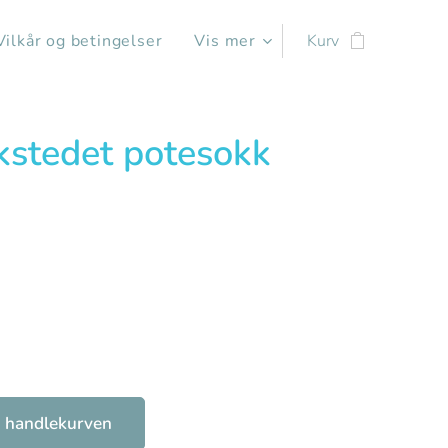
Vilkår og betingelser
Vis mer
Kurv
kstedet potesokk
0
 i handlekurven