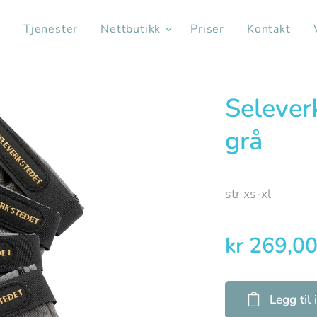
s
Tjenester
Nettbutikk
Priser
Kontakt
Selever
grå
str xs-xl
kr
269,0
Legg til