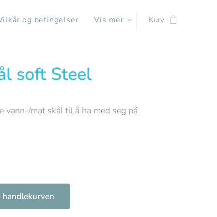
Vilkår og betingelser
Vis mer
Kurv
l soft Steel
se vann-/mat skål til å ha med seg på
0
 i handlekurven