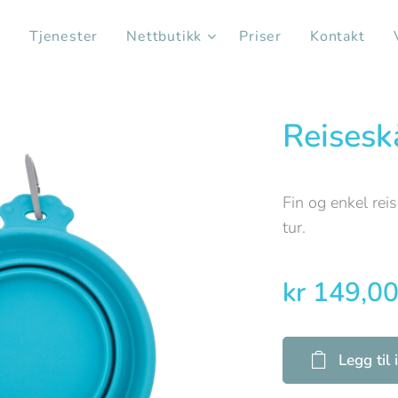
s
Tjenester
Nettbutikk
Priser
Kontakt
Reiseskå
Fin og enkel rei
tur.
kr
149,0
Legg til