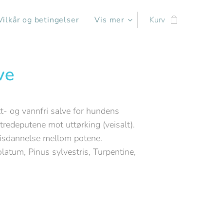
Vilkår og betingelser
Vis mer
Kurv
ve
t- og vannfri salve for hundens
 tredeputene mot uttørking (veisalt).
 isdannelse mellom potene.
olatum, Pinus sylvestris, Turpentine,
0