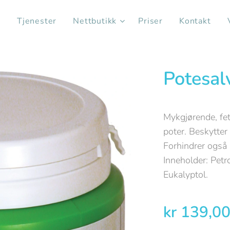
s
Tjenester
Nettbutikk
Priser
Kontakt
Potesal
Mykgjørende, fet
poter. Beskytter
Forhindrer også
Inneholder: Petr
Eukalyptol.
kr
139,0