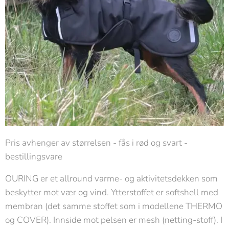
Pris avhenger av størrelsen - fås i rød og svart -
bestillingsvare
OURING er et allround varme- og aktivitetsdekken som
beskytter mot vær og vind. Ytterstoffet er softshell med
membran (det samme stoffet som i modellene THERMO
og COVER). Innside mot pelsen er mesh (netting-stoff). I