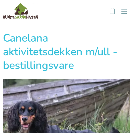
Canelana
aktivitetsdekken m/ull -
bestillingsvare